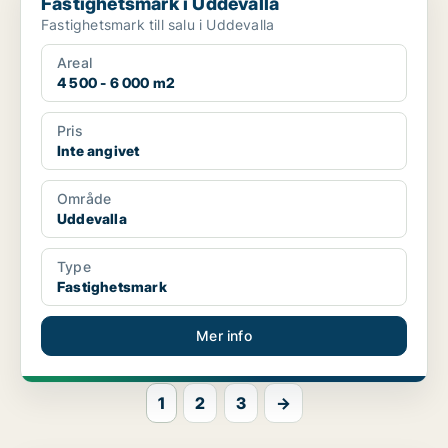
Fastighetsmark i Uddevalla
Fastighetsmark till salu i Uddevalla
Areal
4 500 - 6 000 m2
Pris
Inte angivet
Område
Uddevalla
Type
Fastighetsmark
Mer info
1
2
3
→