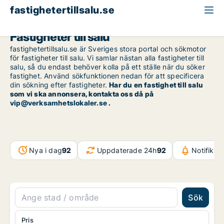
fastighetertillsalu.se
Fastigheter till salu
fastighetertillsalu.se är Sveriges stora portal och sökmotor
för fastigheter till salu. Vi samlar nästan alla fastigheter till
salu, så du endast behöver kolla på ett ställe när du söker
fastighet. Använd sökfunktionen nedan för att specificera
din sökning efter fastigheter.
Har du en fastighet till salu
som vi ska annonsera, kontakta oss då på
vip@verksamhetslokaler.se
.
Nya i dag
92
Uppdaterade 24h
92
Notifikat
Sök
Pris