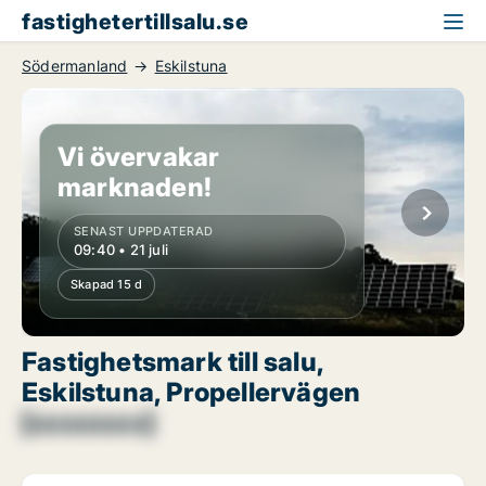
fastighetertillsalu.se
Södermanland
Eskilstuna
Vi övervakar
marknaden!
SENAST UPPDATERAD
09:40 • 21 juli
Skapad 15 d
Fastighetsmark till salu,
Eskilstuna, Propellervägen
[xxxxxxxx]