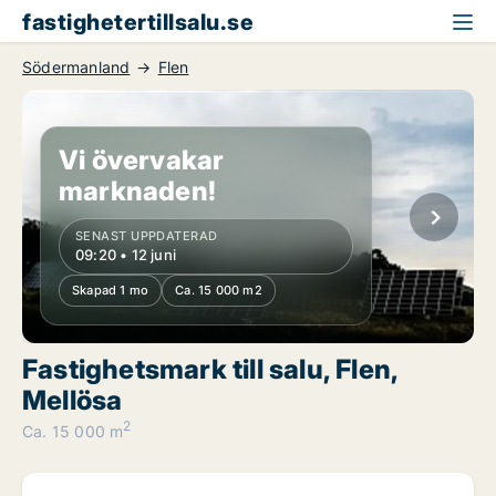
fastighetertillsalu.se
Södermanland
Flen
Vi övervakar
marknaden!
SENAST UPPDATERAD
09:20 • 12 juni
Skapad 1 mo
Ca. 15 000 m2
Fastighetsmark till salu, Flen,
Mellösa
2
Ca. 15 000 m