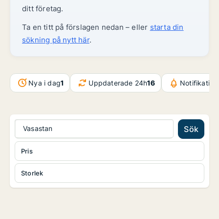
ditt företag.
Ta en titt på förslagen nedan – eller
starta din
sökning på nytt här
.
Nya i dag
1
Uppdaterade 24h
16
Notifikatio
Vasastan
Sök
Pris
Storlek