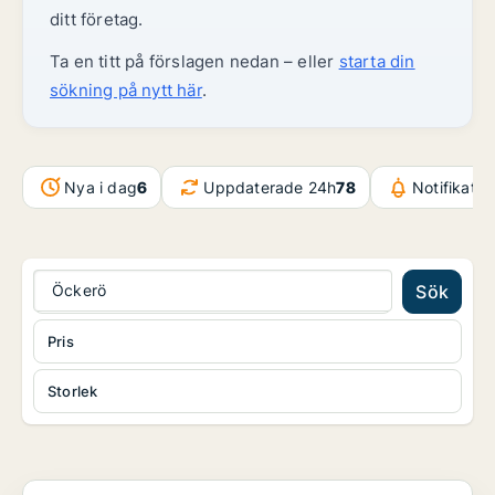
ditt företag.
Ta en titt på förslagen nedan – eller
starta din
sökning på nytt här
.
Nya i dag
6
Uppdaterade 24h
78
Notifikati
Öckerö
Sök
Pris
Storlek
Fastighetsmark i Västra hisingen