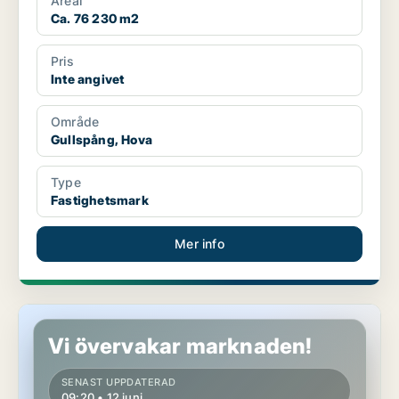
Areal
Ca. 76 230 m2
Pris
Inte angivet
Område
Gullspång, Hova
Type
Fastighetsmark
Mer info
Fastighetsmark i Götene, Hällekis
Vi övervakar marknaden!
SENAST UPPDATERAD
09:20 • 12 juni