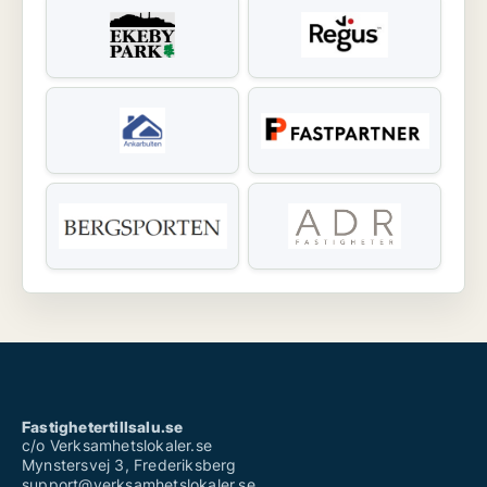
Fastighetertillsalu.se
c/o Verksamhetslokaler.se
Mynstersvej 3, Frederiksberg
support@verksamhetslokaler.se