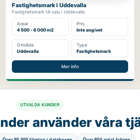
Fastighetsmark i Uddevalla
Fastighetsmark till salu i Uddevalla
Areal
Pris
4 500 - 6 000 m2
Inte angivet
Område
Type
Uddevalla
Fastighetsmark
Mer info
UTVALDA KUNDER
nder använder våra tj
Över 95 000 företag i databasen
Över 800 avtal årligen