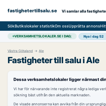
fastighetertillsalu.se
Vi samlar alla fastighete
Sök
Butikslokaler statistik
Om oss
Upprätta annons
Hit
VERKSAMHETSLOKALER.SE I DAG;
Nya i dag
52
Västra Götaland
Ale
Fastigheter till salu i Ale
Dessa verksamhetslokaler ligger närmast di
Vi har för närvarande inte registrerat några lediga v
sökning bäst utifrån den aktuella marknaden.
De visade annonserna kan avvika från din ursprungliga 