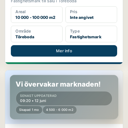
Fastighetsmark till salu i Töreboda
Areal
Pris
10 000 - 100 000 m2
Inte angivet
Område
Type
Töreboda
Fastighetsmark
Mer info
Fastighetsmark i Uddevalla
Vi övervakar marknaden!
SENAST UPPDATERAD
09:20 • 12 juni
Skapad 1 mo
4 500 - 6 000 m2