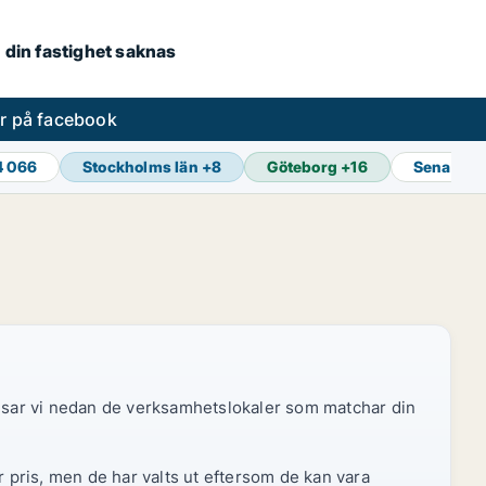
om din fastighet saknas
er på facebook
4 066
Stockholms län
+
8
Göteborg
+
16
Senaste 
 visar vi nedan de verksamhetslokaler som matchar din
r pris, men de har valts ut eftersom de kan vara