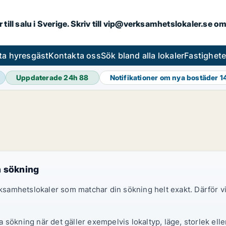
r till salu i Sverige. Skriv till vip@verksamhetslokaler.se 
ta hyresgäst
Kontakta oss
Sök bland alla lokaler
Fastighet
Uppdaterade 24h
88
Notifikationer om nya bostäder
1
n sökning
erksamhetslokaler som matchar din sökning helt exakt. Därför
sökning när det gäller exempelvis lokaltyp, läge, storlek elle