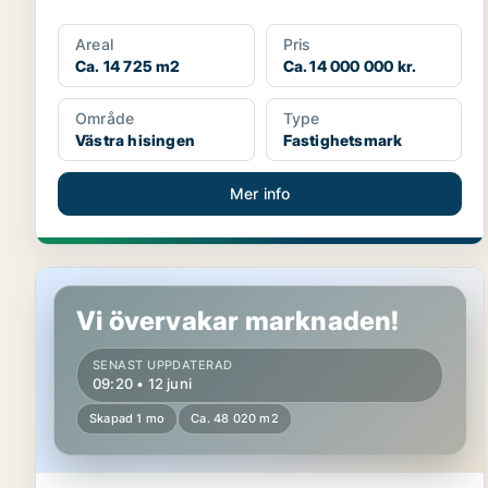
Areal
Pris
Ca. 14 725 m2
Ca. 14 000 000 kr.
Område
Type
Västra hisingen
Fastighetsmark
Mer info
Fastighetsmark i Götene, Hällekis
Vi övervakar marknaden!
SENAST UPPDATERAD
09:20 • 12 juni
Skapad 1 mo
Ca. 48 020 m2