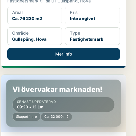
Fastighetsmark till salu i Gullspång, Hova
Areal
Pris
Ca. 76 230 m2
Inte angivet
Område
Type
Gullspång, Hova
Fastighetsmark
Mer info
Fastighetsmark i Götene, Källby
Vi övervakar marknaden!
SENAST UPPDATERAD
09:20 • 12 juni
Skapad 1 mo
Ca. 32 000 m2