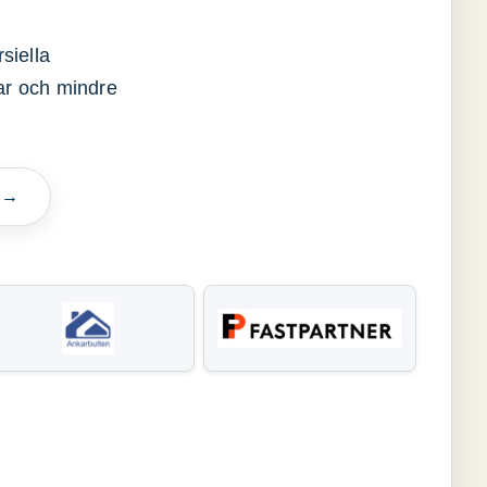
siella
gar och mindre
n →