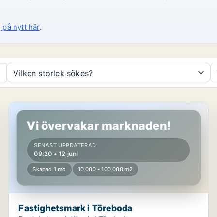
 på nytt här
.
Vilken storlek sökes?
Fastighetsmark i Töreboda
Vi övervakar marknaden!
SENAST UPPDATERAD
09:20 • 12 juni
Skapad 1 mo
10 000 - 100 000 m2
Fastighetsmark i Töreboda