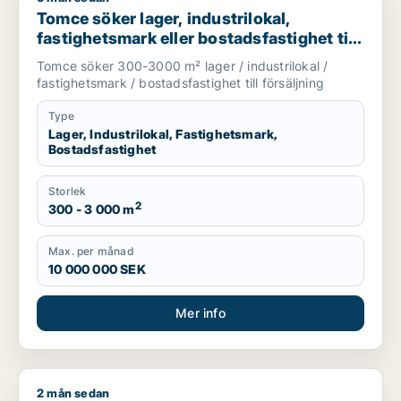
Tomce söker lager, industrilokal,
fastighetsmark eller bostadsfastighet till
salu i Staffanstorp, Burlöv eller Vellinge
Tomce söker 300-3000 m² lager / industrilokal /
m.fl.
fastighetsmark / bostadsfastighet till försäljning
Type
Lager, Industrilokal, Fastighetsmark,
Bostadsfastighet
Storlek
2
300 - 3 000 m
Max. per månad
10 000 000 SEK
Mer info
2 mån sedan
X söker industrilokal, fastighetsmark eller garage till salu i 