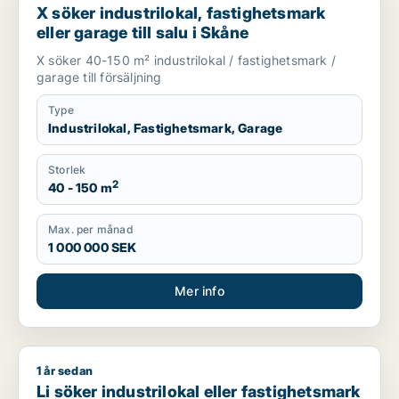
X söker industrilokal, fastighetsmark
eller garage till salu i Skåne
X söker 40-150 m² industrilokal / fastighetsmark /
garage till försäljning
Type
Industrilokal, Fastighetsmark, Garage
Storlek
2
40 - 150 m
Max. per månad
1 000 000 SEK
Mer info
1 år sedan
Li söker industrilokal eller fastighetsmark till salu i Staffans
Li söker industrilokal eller fastighetsmark