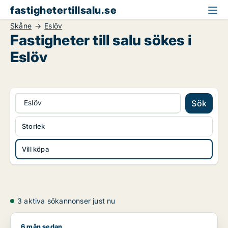
fastighetertillsalu.se
Skåne
Eslöv
Fastigheter till salu sökes i
Eslöv
Eslöv
Sök
Storlek
Vill köpa
3 aktiva sökannonser just nu
6 mån sedan
Tomce söker lager, industrilokal, fastighetsmark eller bostadsfa