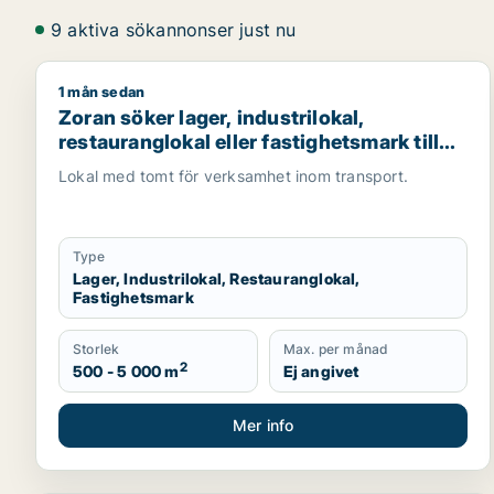
9 aktiva sökannonser just nu
1 mån sedan
Zoran söker lager, industrilokal, restauranglokal ell
Zoran söker lager, industrilokal,
restauranglokal eller fastighetsmark till
salu i Malmö
Lokal med tomt för verksamhet inom transport.
Type
Lager, Industrilokal, Restauranglokal,
Fastighetsmark
Storlek
Max. per månad
2
500 - 5 000 m
Ej angivet
Mer info