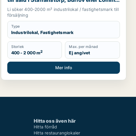
m.fl.
Li söker 400-2000 m² industrilokal / fastighetsmark till
försäljning
Type
Industrilokal, Fastighetsmark
Storlek
Max. per månad
2
400 - 2 000 m
Ej angivet
Mer info
Hitta oss även här
Hitta förråd
Hitta restauranglokaler