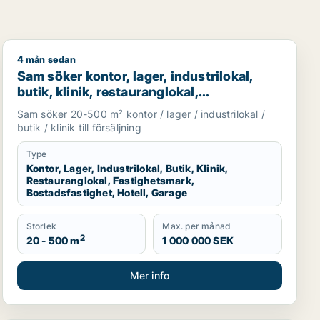
4 mån sedan
restauranglokal, fastighetsmark, bostadsfastighet, hotell ell
Sam söker kontor, lager, industrilokal, butik, klinik, re
Sam söker kontor, lager, industrilokal,
butik, klinik, restauranglokal,
fastighetsmark, bostadsfastighet, hotell
Sam söker 20-500 m² kontor / lager / industrilokal /
eller garage till salu i Malmö
butik / klinik till försäljning
Type
Kontor, Lager, Industrilokal, Butik, Klinik,
Restauranglokal, Fastighetsmark,
Bostadsfastighet, Hotell, Garage
Storlek
Max. per månad
2
20 - 500 m
1 000 000 SEK
Mer info