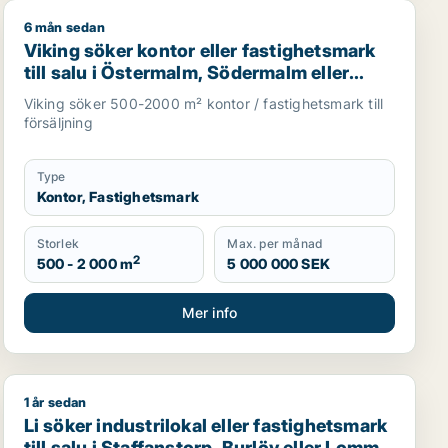
6 mån sedan
i Malmö
bostadsfastighet till salu i Staffanstorp, Burlöv eller Velli
Viking söker kontor eller fastighetsmark till salu i Ö
Viking söker kontor eller fastighetsmark
till salu i Östermalm, Södermalm eller
Malmö
Viking söker 500-2000 m² kontor / fastighetsmark till
försäljning
Type
Kontor, Fastighetsmark
Storlek
Max. per månad
2
500 - 2 000 m
5 000 000 SEK
Mer info
1 år sedan
Södermalm eller Malmö
Li söker industrilokal eller fastighetsmark till salu i S
Li söker industrilokal eller fastighetsmark
till salu i Staffanstorp, Burlöv eller Lomma