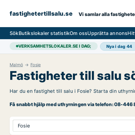
fastighetertillsalu.se
Vi samlar alla fastighete
Sök
Butikslokaler statistik
Om oss
Upprätta annons
Hit
VERKSAMHETSLOKALER.SE I DAG;
Nya i dag
44
Malmö
Fosie
Fastigheter till salu s
Har du en fastighet till salu i Fosie? Starta din uthyr
Få snabbt hjälp med uthyrningen via telefon: 08-446 8
Fosie