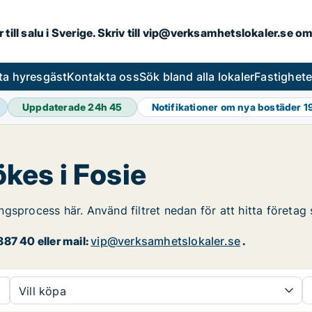
r till salu i Sverige. Skriv till vip@verksamhetslokaler.se 
ta hyresgäst
Kontakta oss
Sök bland alla lokaler
Fastighet
Uppdaterade 24h
45
Notifikationer om nya bostäder
1
ökes i Fosie
ningsprocess här. Använd filtret nedan för att hitta företag
87 40 eller mail:
vip@verksamhetslokaler.se
.
Vill köpa