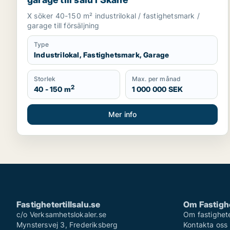
X söker 40-150 m² industrilokal / fastighetsmark /
garage till försäljning
Type
Industrilokal, Fastighetsmark, Garage
Storlek
Max. per månad
2
40 - 150 m
1 000 000 SEK
Mer info
Fastighetertillsalu.se
Om Fastighe
c/o Verksamhetslokaler.se
Om fastigheter
Mynstersvej 3, Frederiksberg
Kontakta oss