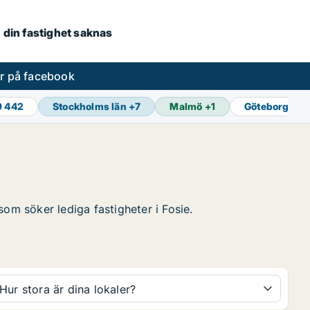
om din fastighet saknas
er på facebook
9 442
Stockholms län
+
7
Malmö
+
1
Göteborg
+
1
 som söker lediga fastigheter i Fosie.
Hur stora är dina lokaler?