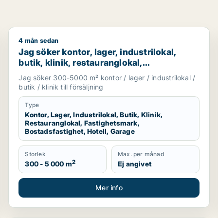
4 mån sedan
er fastighetsmark till salu i Malmö
Jag söker kontor, lager, industrilokal, butik, klinik, 
Jag söker kontor, lager, industrilokal,
butik, klinik, restauranglokal,
fastighetsmark, bostadsfastighet, hotell
Jag söker 300-5000 m² kontor / lager / industrilokal /
eller garage till salu i Malmö
butik / klinik till försäljning
Type
Kontor, Lager, Industrilokal, Butik, Klinik,
Restauranglokal, Fastighetsmark,
Bostadsfastighet, Hotell, Garage
Storlek
Max. per månad
2
300 - 5 000 m
Ej angivet
Mer info