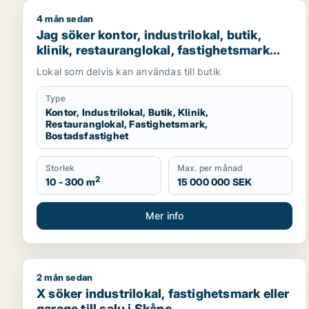
4 mån sedan
Jag söker kontor, industrilokal, butik, klinik, resta
Jag söker kontor, industrilokal, butik,
klinik, restauranglokal, fastighetsmark
eller bostadsfastighet till salu i Malmö
Lokal som delvis kan användas till butik
Type
Kontor, Industrilokal, Butik, Klinik,
Restauranglokal, Fastighetsmark,
Bostadsfastighet
Storlek
Max. per månad
2
10 - 300 m
15 000 000 SEK
Mer info
2 mån sedan
X söker industrilokal, fastighetsmark eller garage ti
X söker industrilokal, fastighetsmark eller
garage till salu i Skåne