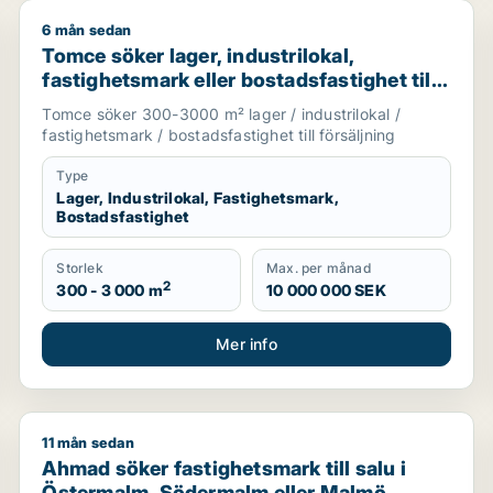
6 mån sedan
uranglokal, fastighetsmark eller bostadsfastighet till salu 
Tomce söker lager, industrilokal, fastighetsmark eller 
Tomce söker lager, industrilokal,
fastighetsmark eller bostadsfastighet till
salu i Staffanstorp, Burlöv eller Vellinge
Tomce söker 300-3000 m² lager / industrilokal /
m.fl.
fastighetsmark / bostadsfastighet till försäljning
Type
Lager, Industrilokal, Fastighetsmark,
Bostadsfastighet
Storlek
Max. per månad
2
300 - 3 000 m
10 000 000 SEK
Mer info
11 mån sedan
ll salu i Skåne
Ahmad söker fastighetsmark till salu i Östermalm, 
Ahmad söker fastighetsmark till salu i
Östermalm, Södermalm eller Malmö