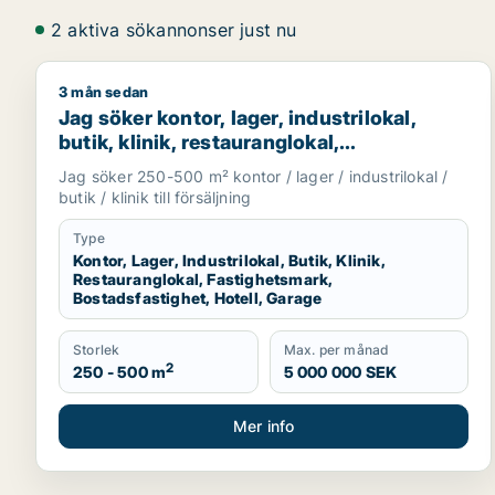
2 aktiva sökannonser just nu
3 mån sedan
Jag söker kontor, lager, industrilokal, butik, klinik
Jag söker kontor, lager, industrilokal,
butik, klinik, restauranglokal,
fastighetsmark, bostadsfastighet, hotell
Jag söker 250-500 m² kontor / lager / industrilokal /
eller garage till salu i Grästorp, Vara eller
butik / klinik till försäljning
Götene m.fl.
Type
Kontor, Lager, Industrilokal, Butik, Klinik,
Restauranglokal, Fastighetsmark,
Bostadsfastighet, Hotell, Garage
Storlek
Max. per månad
2
250 - 500 m
5 000 000 SEK
Mer info