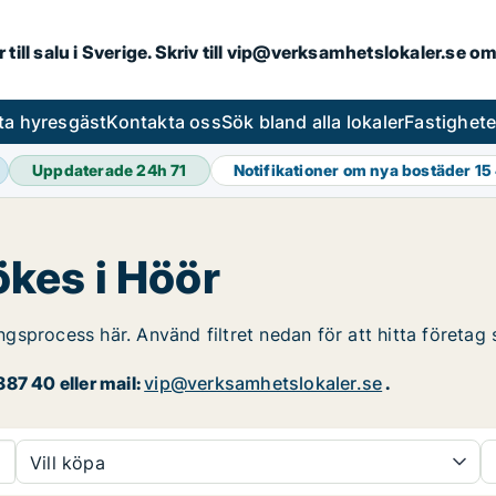
r till salu i Sverige. Skriv till vip@verksamhetslokaler.se 
ta hyresgäst
Kontakta oss
Sök bland alla lokaler
Fastighet
Uppdaterade 24h
71
Notifikationer om nya bostäder
15
ökes i Höör
ingsprocess här. Använd filtret nedan för att hitta företag
87 40 eller mail:
vip@verksamhetslokaler.se
.
Vill köpa