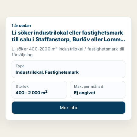
1 år sedan
ll salu i Skåne
Li söker industrilokal eller fastighetsmark till salu i
Li söker industrilokal eller fastighetsmark
till salu i Staffanstorp, Burlöv eller Lomma
m.fl.
Li söker 400-2000 m² industrilokal / fastighetsmark till
försäljning
Type
Industrilokal, Fastighetsmark
Storlek
Max. per månad
2
400 - 2 000 m
Ej angivet
Mer info