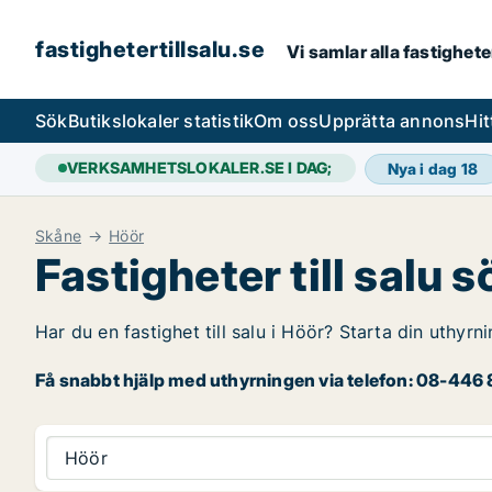
fastighetertillsalu.se
Vi samlar alla fastighete
Sök
Butikslokaler statistik
Om oss
Upprätta annons
Hit
VERKSAMHETSLOKALER.SE I DAG;
Nya i dag
18
Skåne
Höör
Fastigheter till salu s
Har du en fastighet till salu i Höör? Starta din uthyrn
Få snabbt hjälp med uthyrningen via telefon: 08-446 8
Höör