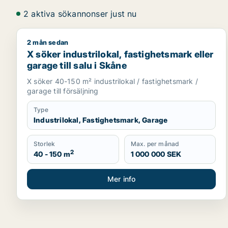
2 aktiva sökannonser just nu
2 mån sedan
X söker industrilokal, fastighetsmark eller garage ti
X söker industrilokal, fastighetsmark eller
garage till salu i Skåne
X söker 40-150 m² industrilokal / fastighetsmark /
garage till försäljning
Type
Industrilokal, Fastighetsmark, Garage
Storlek
Max. per månad
2
40 - 150 m
1 000 000 SEK
Mer info