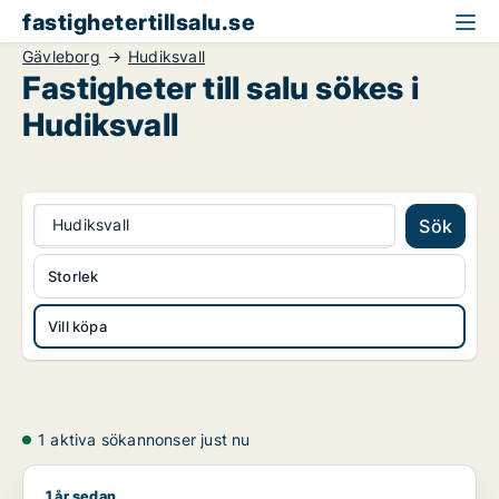
fastighetertillsalu.se
Gävleborg
Hudiksvall
Fastigheter till salu sökes i
Hudiksvall
Hudiksvall
Sök
Storlek
Vill köpa
1 aktiva sökannonser just nu
1 år sedan
David söker lager, industrilokal, fastighetsmark eller bostadsf