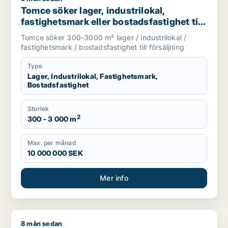
Tomce söker lager, industrilokal,
fastighetsmark eller bostadsfastighet till
salu i Staffanstorp, Burlöv eller Vellinge
Tomce söker 300-3000 m² lager / industrilokal /
m.fl.
fastighetsmark / bostadsfastighet till försäljning
Type
Lager, Industrilokal, Fastighetsmark,
Bostadsfastighet
Storlek
2
300 - 3 000 m
Max. per månad
10 000 000 SEK
Mer info
8 mån sedan
Amer söker kontor, lager, industrilokal, butik, klinik, restaura