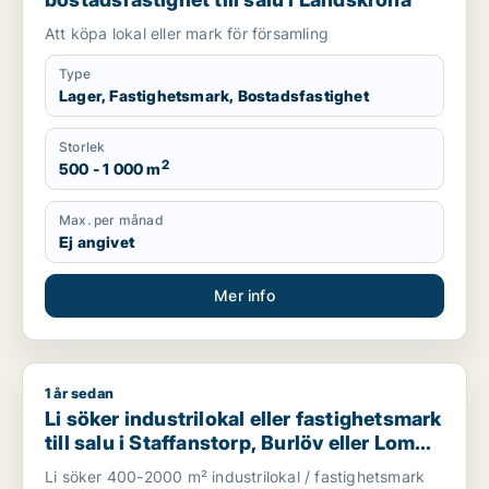
Att köpa lokal eller mark för församling
Type
Lager, Fastighetsmark, Bostadsfastighet
Storlek
2
500 - 1 000 m
Max. per månad
Ej angivet
Mer info
1 år sedan
Li söker industrilokal eller fastighetsmark till salu i Staffans
Li söker industrilokal eller fastighetsmark
till salu i Staffanstorp, Burlöv eller Lomma
m.fl.
Li söker 400-2000 m² industrilokal / fastighetsmark