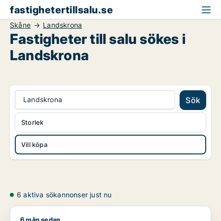
fastighetertillsalu.se
Skåne
Landskrona
Fastigheter till salu sökes i
Landskrona
Landskrona
Sök
Storlek
Vill köpa
6 aktiva sökannonser just nu
6 mån sedan
Tomce söker lager, industrilokal, fastighetsmark eller bostadsfa