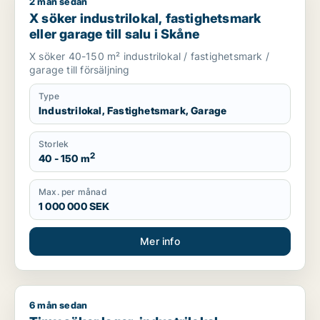
2 mån sedan
X söker industrilokal, fastighetsmark eller garage till salu i 
X söker industrilokal, fastighetsmark
eller garage till salu i Skåne
X söker 40-150 m² industrilokal / fastighetsmark /
garage till försäljning
Type
Industrilokal, Fastighetsmark, Garage
Storlek
2
40 - 150 m
Max. per månad
1 000 000 SEK
Mer info
6 mån sedan
Timy söker lager, industrilokal, fastighetsmark eller bostadsfa