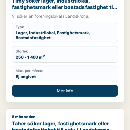
Timy söker lager, industrilokal,
fastighetsmark eller bostadsfastighet till
salu i Landskrona
Vi söker en föreningslokal i Landskrona.
Type
Lager, Industrilokal, Fastighetsmark,
Bostadsfastighet
Storlek
2
250 - 1 400 m
Max. per månad
Ej angivet
Mer info
8 mån sedan
Taher söker lager, fastighetsmark eller bostadsfastighet till 
Taher söker lager, fastighetsmark eller
bostadsfastighet till salu i Landskrona