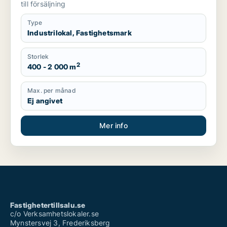
till försäljning
Type
Industrilokal, Fastighetsmark
Storlek
2
400 - 2 000 m
Max. per månad
Ej angivet
Mer info
Fastighetertillsalu.se
c/o Verksamhetslokaler.se
Mynstersvej 3, Frederiksberg