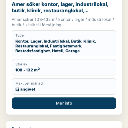
Amer söker kontor, lager, industrilokal,
butik, klinik, restauranglokal,
fastighetsmark, bostadsfastighet, hotell
Amer söker 108-132 m² kontor / lager / industrilokal /
eller garage till salu i Svalöv, Bjuv eller
butik / klinik till försäljning
Åstorp m.fl.
Type
Kontor, Lager, Industrilokal, Butik, Klinik,
Restauranglokal, Fastighetsmark,
Bostadsfastighet, Hotell, Garage
Storlek
2
108 - 132 m
Max. per månad
Ej angivet
Mer info