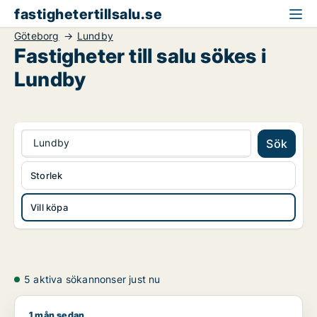
fastighetertillsalu.se
Göteborg
Lundby
Fastigheter till salu sökes i
Lundby
Lundby
Sök
Storlek
Vill köpa
5 aktiva sökannonser just nu
1 mån sedan
. söker kontor, lager, industrilokal, butik, klinik, restaurangl