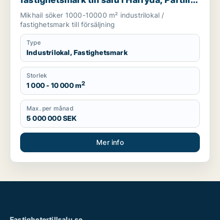
eller Öckerö m.fl.
Mikhail söker 1000-10000 m² industrilokal /
fastighetsmark till försäljning
Type
Industrilokal, Fastighetsmark
Storlek
2
1 000 - 10 000 m
Max. per månad
5 000 000 SEK
Mer info
Fastighetertillsalu.se