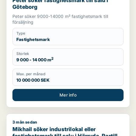
Peter söker fastighetsmark till salu i
Göteborg
Peter söker 9000-14000 m² fastighetsmark till
försäljning
Type
Fastighetsmark
Storlek
2
9 000 - 14 000 m
Max. per månad
10 000 000 SEK
Mer info
3 mån sedan
Mikhail söker industrilokal eller fastighetsmark till salu i Härr
Mikhail söker industrilokal eller
fastighetsmark till salu i Härryda, Partille