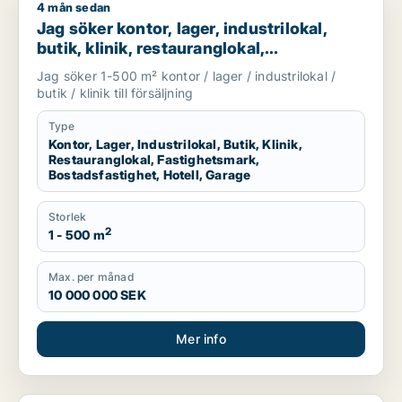
4 mån sedan
Jag söker kontor, lager, industrilokal, butik, klinik, restauran
Jag söker kontor, lager, industrilokal,
butik, klinik, restauranglokal,
fastighetsmark, bostadsfastighet, hotell
Jag söker 1-500 m² kontor / lager / industrilokal /
eller garage till salu i Linköping,
butik / klinik till försäljning
Falkenberg eller Varberg m.fl.
Type
Kontor, Lager, Industrilokal, Butik, Klinik,
Restauranglokal, Fastighetsmark,
Bostadsfastighet, Hotell, Garage
Storlek
2
1 - 500 m
Max. per månad
10 000 000 SEK
Mer info