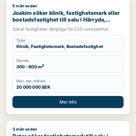
5 mån sedan
Joakim söker klinik, fastighetsmark eller bostadsfastighet til
Joakim söker klinik, fastighetsmark eller
bostadsfastighet till salu i Härryda,
Mölndal eller Göteborg
Söker fastigheter lämpliga för LSS-verksamhet
Type
Klinik, Fastighetsmark, Bostadsfastighet
Storlek
2
300 - 600 m
Max. per månad
20 000 000 SEK
Mer info
3 mån sedan
Peter söker fastighetsmark till salu i Göteborg