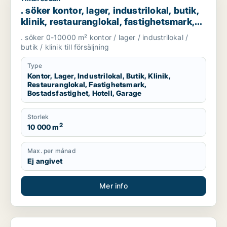
. söker kontor, lager, industrilokal, butik,
klinik, restauranglokal, fastighetsmark,
bostadsfastighet, hotell eller garage till
. söker 0-10000 m² kontor / lager / industrilokal /
salu i Göteborg
butik / klinik till försäljning
Type
Kontor, Lager, Industrilokal, Butik, Klinik,
Restauranglokal, Fastighetsmark,
Bostadsfastighet, Hotell, Garage
Storlek
2
10 000 m
Max. per månad
Ej angivet
Mer info