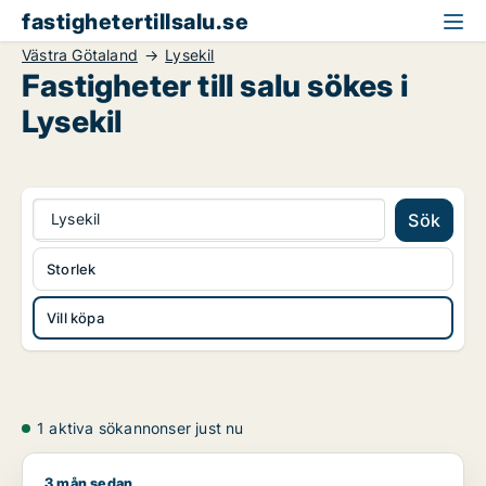
fastighetertillsalu.se
Västra Götaland
Lysekil
Fastigheter till salu sökes i
Lysekil
Lysekil
Sök
Storlek
Vill köpa
1 aktiva sökannonser just nu
3 mån sedan
Mikhail söker industrilokal eller fastighetsmark till salu i Härr