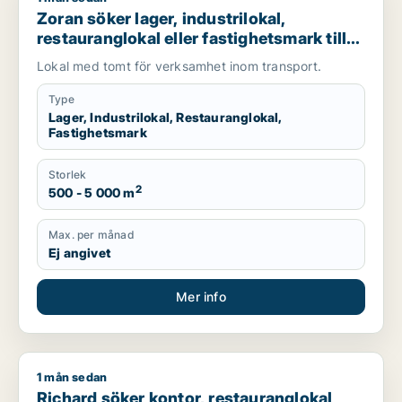
Zoran söker lager, industrilokal,
restauranglokal eller fastighetsmark till
salu i Malmö
Lokal med tomt för verksamhet inom transport.
Type
Lager, Industrilokal, Restauranglokal,
Fastighetsmark
Storlek
2
500 - 5 000 m
Max. per månad
Ej angivet
Mer info
1 mån sedan
Richard söker kontor, restauranglokal eller fastighetsmark ti
Richard söker kontor, restauranglokal