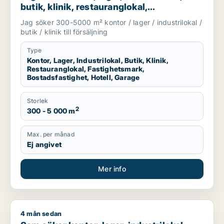
butik, klinik, restauranglokal,
fastighetsmark, bostadsfastighet, hotell
Jag söker 300-5000 m² kontor / lager / industrilokal /
eller garage till salu i Malmö
butik / klinik till försäljning
Type
Kontor, Lager, Industrilokal, Butik, Klinik,
Restauranglokal, Fastighetsmark,
Bostadsfastighet, Hotell, Garage
Storlek
2
300 - 5 000 m
Max. per månad
Ej angivet
Mer info
4 mån sedan
Sam söker kontor, lager, industrilokal, butik, klinik, restaura