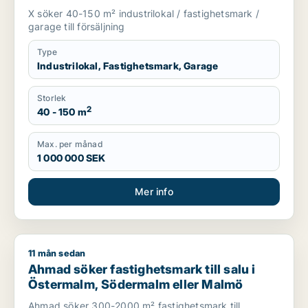
X söker 40-150 m² industrilokal / fastighetsmark /
garage till försäljning
Type
Industrilokal, Fastighetsmark, Garage
Storlek
2
40 - 150 m
Max. per månad
1 000 000 SEK
Mer info
11 mån sedan
Ahmad söker fastighetsmark till salu i Östermalm, Södermal
Ahmad söker fastighetsmark till salu i
Östermalm, Södermalm eller Malmö
Ahmad söker 300-2000 m² fastighetsmark till