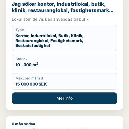
Jag söker kontor, industrilokal, butik,
klinik, restauranglokal, fastighetsmark
eller bostadsfastighet till salu i Malmö
Lokal som delvis kan användas till butik
Type
Kontor, Industrilokal, Butik, Klinik,
Restauranglokal, Fastighetsmark,
Bostadsfastighet
Storlek
2
10 - 300 m
Max. per månad
15 000 000 SEK
Mer info
6 mån sedan
Tomce söker lager, industrilokal, fastighetsmark eller bostadsfa