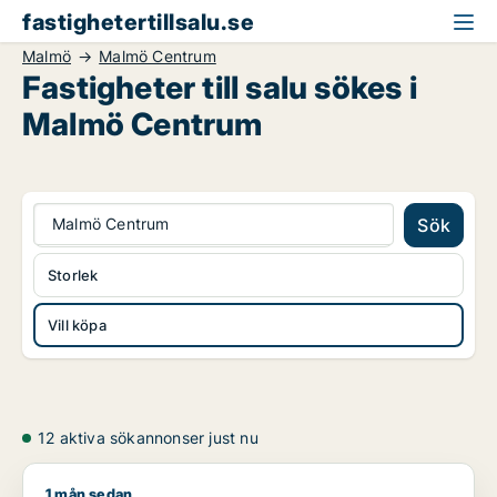
fastighetertillsalu.se
Malmö
Malmö Centrum
Fastigheter till salu sökes i
Malmö Centrum
Malmö Centrum
Sök
Storlek
Vill köpa
12 aktiva sökannonser just nu
1 mån sedan
Zoran söker lager, industrilokal, restauranglokal eller fastigh