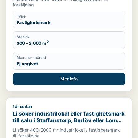
försäljning
Type
Fastighetsmark
Storlek
2
300 - 2 000 m
Max. per månad
Ej angivet
Mer info
1 år sedan
Li söker industrilokal eller fastighetsmark till salu i Staffans
Li söker industrilokal eller fastighetsmark
till salu i Staffanstorp, Burlöv eller Lomma
m.fl.
Li söker 400-2000 m² industrilokal / fastighetsmark
till försäljning