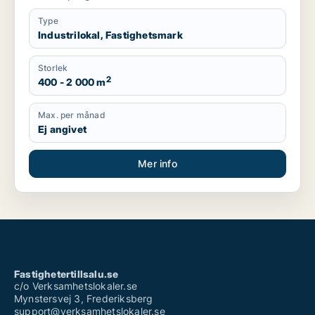
Type
Industrilokal, Fastighetsmark
Storlek
2
400 - 2 000 m
Max. per månad
Ej angivet
Mer info
Fastighetertillsalu.se
c/o Verksamhetslokaler.se
Mynstersvej 3, Frederiksberg
support@verksamhetslokaler.se