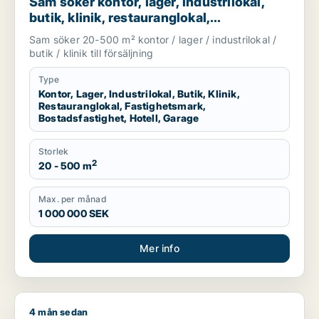
Sam söker kontor, lager, industrilokal,
butik, klinik, restauranglokal,
fastighetsmark, bostadsfastighet, hotell
Sam söker 20-500 m² kontor / lager / industrilokal /
eller garage till salu i Malmö
butik / klinik till försäljning
Type
Kontor, Lager, Industrilokal, Butik, Klinik,
Restauranglokal, Fastighetsmark,
Bostadsfastighet, Hotell, Garage
Storlek
2
20 - 500 m
Max. per månad
1 000 000 SEK
Mer info
4 mån sedan
Jag söker kontor, industrilokal, butik, klinik, restauranglokal