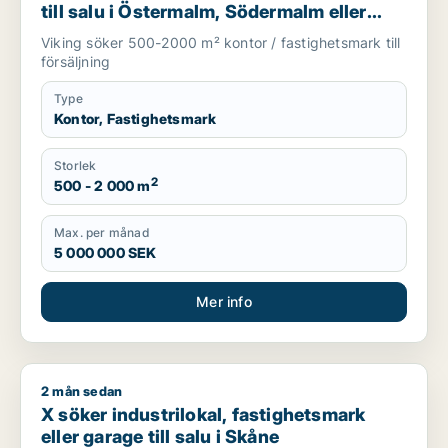
till salu i Östermalm, Södermalm eller
Malmö
Viking söker 500-2000 m² kontor / fastighetsmark till
försäljning
Type
Kontor, Fastighetsmark
Storlek
2
500 - 2 000 m
Max. per månad
5 000 000 SEK
Mer info
2 mån sedan
X söker industrilokal, fastighetsmark eller garage till salu i 
X söker industrilokal, fastighetsmark
eller garage till salu i Skåne