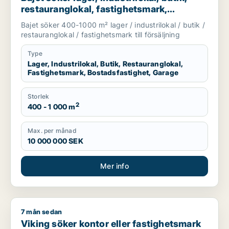
restauranglokal, fastighetsmark,
bostadsfastighet eller garage till salu i
Bajet söker 400-1000 m² lager / industrilokal / butik /
Lomma, Lund eller Malmö Centrum m.fl.
restauranglokal / fastighetsmark till försäljning
Type
Lager, Industrilokal, Butik, Restauranglokal,
Fastighetsmark, Bostadsfastighet, Garage
Storlek
2
400 - 1 000 m
Max. per månad
10 000 000 SEK
Mer info
7 mån sedan
Viking söker kontor eller fastighetsmark till salu i Östermal
Viking söker kontor eller fastighetsmark