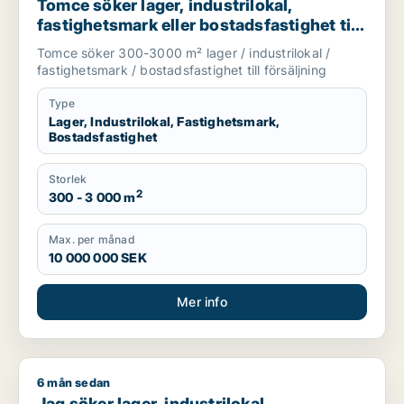
Tomce söker lager, industrilokal,
fastighetsmark eller bostadsfastighet till
salu i Staffanstorp, Burlöv eller Vellinge
Tomce söker 300-3000 m² lager / industrilokal /
m.fl.
fastighetsmark / bostadsfastighet till försäljning
Type
Lager, Industrilokal, Fastighetsmark,
Bostadsfastighet
Storlek
2
300 - 3 000 m
Max. per månad
10 000 000 SEK
Mer info
6 mån sedan
Jag söker lager, industrilokal, fastighetsmark eller garage ti
Jag söker lager, industrilokal,