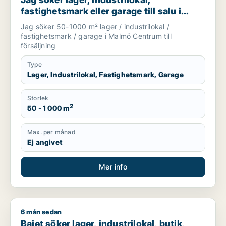
fastighetsmark eller garage till salu i
Malmö Centrum
Jag söker 50-1000 m² lager / industrilokal /
fastighetsmark / garage i Malmö Centrum till
försäljning
Type
Lager, Industrilokal, Fastighetsmark, Garage
Storlek
2
50 - 1 000 m
Max. per månad
Ej angivet
Mer info
6 mån sedan
Bajet söker lager, industrilokal, butik, restauranglokal, fast
Bajet söker lager, industrilokal, butik,