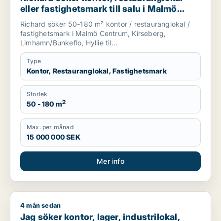
eller fastighetsmark till salu i Malmö
Centrum, Kirseberg eller
Richard söker 50-180 m² kontor / restauranglokal /
Limhamn/Bunkeflo m.fl.
fastighetsmark i Malmö Centrum, Kirseberg,
Limhamn/Bunkeflo, Hyllie til...
Type
Kontor, Restauranglokal, Fastighetsmark
Storlek
2
50 - 180 m
Max. per månad
15 000 000 SEK
Mer info
4 mån sedan
Jag söker kontor, lager, industrilokal, butik, klinik, restauran
Jag söker kontor, lager, industrilokal,