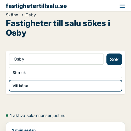
fastighetertillsalu.se
Skåne
Osby
Fastigheter till salu sökes i
Osby
Osby
Sök
Storlek
Vill köpa
1 aktiva sökannonser just nu
2 mån sedan
X söker industrilokal, fastighetsmark eller garage till salu i 