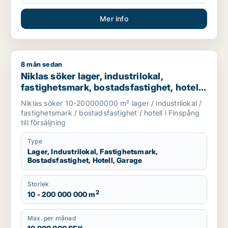
Mer info
8 mån sedan
Niklas söker lager, industrilokal, fastighetsmark, bostadsfastig
Niklas söker lager, industrilokal,
fastighetsmark, bostadsfastighet, hotell
eller garage till salu i Finspång
Niklas söker 10-200000000 m² lager / industrilokal /
fastighetsmark / bostadsfastighet / hotell i Finspång
till försäljning
Type
Lager, Industrilokal, Fastighetsmark,
Bostadsfastighet, Hotell, Garage
Storlek
2
10 - 200 000 000 m
Max. per månad