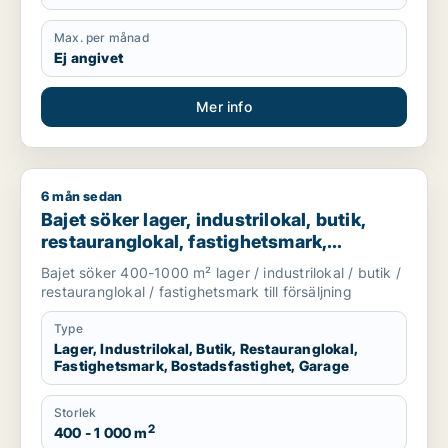
Max. per månad
Ej angivet
Mer info
6 mån sedan
Bajet söker lager, industrilokal, butik, restauranglokal, fast
Bajet söker lager, industrilokal, butik,
restauranglokal, fastighetsmark,
bostadsfastighet eller garage till salu i
Bajet söker 400-1000 m² lager / industrilokal / butik /
Lomma, Lund eller Malmö Centrum m.fl.
restauranglokal / fastighetsmark till försäljning
Type
Lager, Industrilokal, Butik, Restauranglokal,
Fastighetsmark, Bostadsfastighet, Garage
Storlek
2
400 - 1 000 m