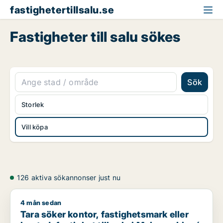
fastighetertillsalu.se
Fastigheter till salu sökes
Sök
Storlek
Vill köpa
126 aktiva sökannonser just nu
4 mån sedan
Tara söker kontor, fastighetsmark eller bostadsfastighet till 
Tara söker kontor, fastighetsmark eller