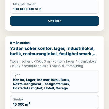
Max. per månad
100 000 000 SEK
Mer info
9 mån sedan
Yzdan söker kontor, lager, industrilokal, butik, restaurangloka
Yzdan söker kontor, lager, industrilokal,
butik, restauranglokal, fastighetsmark,
bostadsfastighet, hotell eller garage till
Yzdan söker 0-15000 m² kontor / lager / industrilokal
salu i Växjö
/ butik / restauranglokal i Växjö till försäljning
Type
Kontor, Lager, Industrilokal, Butik,
Restauranglokal, Fastighetsmark,
Bostadsfastighet, Hotell, Garage
Storlek
2
15 000 m