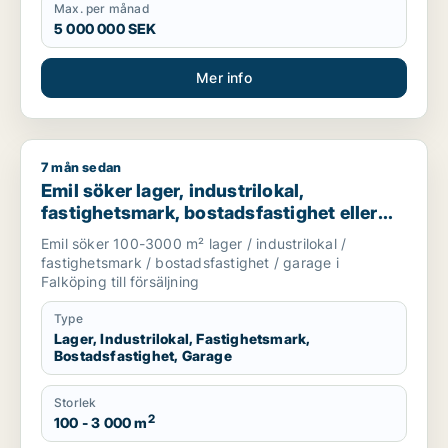
Max. per månad
5 000 000 SEK
Mer info
7 mån sedan
Emil söker lager, industrilokal, fastighetsmark, bostadsfastigh
Emil söker lager, industrilokal,
fastighetsmark, bostadsfastighet eller
garage till salu i Falköping
Emil söker 100-3000 m² lager / industrilokal /
fastighetsmark / bostadsfastighet / garage i
Falköping till försäljning
Type
Lager, Industrilokal, Fastighetsmark,
Bostadsfastighet, Garage
Storlek
2
100 - 3 000 m