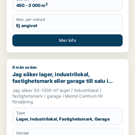
2
450 - 3 000 m
Max. per månad
Ej angivet
Mer info
6 mån sedan
Jag söker lager, industrilokal, fastighetsmark eller garage ti
Jag söker lager, industrilokal,
fastighetsmark eller garage till salu i
Malmö Centrum
Jag söker 50-1000 m² lager / industrilokal /
fastighetsmark / garage i Malmö Centrum till
försäljning
Type
Lager, Industrilokal, Fastighetsmark, Garage
Storlek