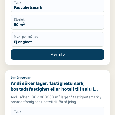
Type
Fastighetsmark
Storlek
2
50 m
Max. per månad
Ej angivet
Mer info
5 mån sedan
Andi söker lager, fastighetsmark, bostadsfastighet eller hotell
Andi söker lager, fastighetsmark,
bostadsfastighet eller hotell till salu i
Stockholms län
Andi söker 100-1000000 m² lager / fastighetsmark /
bostadsfastighet / hotell till försäljning
Type