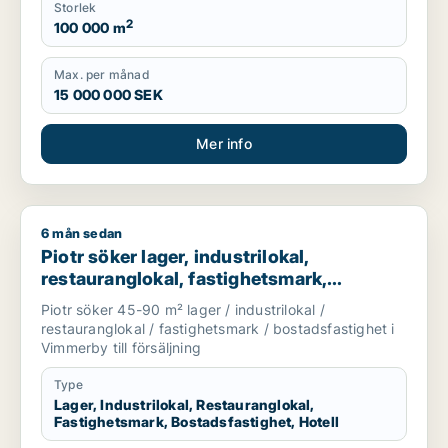
Storlek
2
100 000 m
Max. per månad
15 000 000 SEK
Mer info
6 mån sedan
Piotr söker lager, industrilokal, restauranglokal, fastighetsma
Piotr söker lager, industrilokal,
restauranglokal, fastighetsmark,
bostadsfastighet eller hotell till salu i
Piotr söker 45-90 m² lager / industrilokal /
Vimmerby
restauranglokal / fastighetsmark / bostadsfastighet i
Vimmerby till försäljning
Type
Lager, Industrilokal, Restauranglokal,
Fastighetsmark, Bostadsfastighet, Hotell