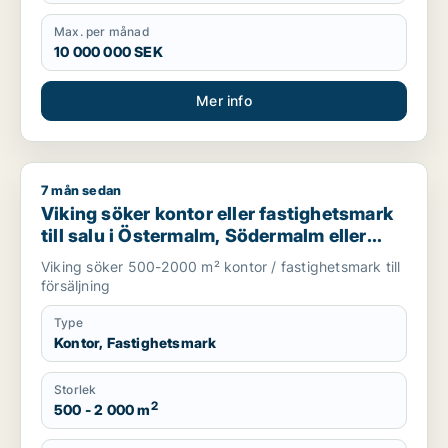
Max. per månad
10 000 000 SEK
Mer info
7 mån sedan
Viking söker kontor eller fastighetsmark till salu i Östermal
Viking söker kontor eller fastighetsmark
till salu i Östermalm, Södermalm eller
Malmö
Viking söker 500-2000 m² kontor / fastighetsmark till
försäljning
Type
Kontor, Fastighetsmark
Storlek
2
500 - 2 000 m