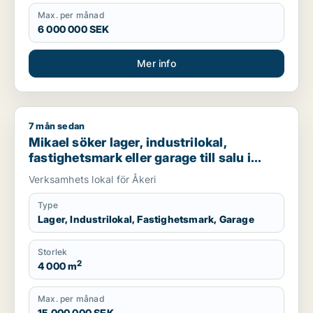
Max. per månad
6 000 000 SEK
Mer info
7 mån sedan
Mikael söker lager, industrilokal, fastighetsmark eller garage t
Mikael söker lager, industrilokal,
fastighetsmark eller garage till salu i
Falköping
Verksamhets lokal för Åkeri
Type
Lager, Industrilokal, Fastighetsmark, Garage
Storlek
2
4 000 m
Max. per månad
15 000 000 SEK