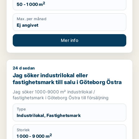
2
50 - 1 000 m
Max. per månad
Ej angivet
Mer info
24 d sedan
Jag söker industrilokal eller fastighetsmark till salu i Götebo
Jag söker industrilokal eller
fastighetsmark till salu i Göteborg Östra
Jag söker 1000-9000 m² industrilokal /
fastighetsmark i Göteborg Östra till försäljning
Type
Industrilokal, Fastighetsmark
Storlek
2
1 000 - 9 000 m