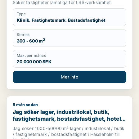
Söker fastigheter lämpliga för LSS-verksamhet
Type
Klinik, Fastighetsmark, Bostadsfastighet
Storlek
2
300 - 600 m
Max. per månad
20 000 000 SEK
Mer info
5 mån sedan
Jag söker lager, industrilokal, butik, fastighetsmark, bostadsf
Jag söker lager, industrilokal, butik,
fastighetsmark, bostadsfastighet, hotell
eller garage till salu i Hässleholm
Jag söker 1000-50000 m² lager / industrilokal / butik
/ fastighetsmark / bostadsfastighet i Hässleholm till