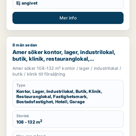
Ej angivet
Mer info
8 mån sedan
Amer söker kontor, lager, industrilokal, butik, klinik, restaura
Amer söker kontor, lager, industrilokal,
butik, klinik, restauranglokal,
fastighetsmark, bostadsfastighet, hotell
Amer söker 108-132 m² kontor / lager / industrilokal /
eller garage till salu i Svalöv, Bjuv eller
butik / klinik till försäljning
Åstorp m.fl.
Type
Kontor, Lager, Industrilokal, Butik, Klinik,
Restauranglokal, Fastighetsmark,
Bostadsfastighet, Hotell, Garage
Storlek
2
108 - 132 m