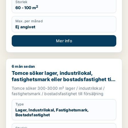
Storlek
2
60 - 100 m
Max. per månad
Ej angivet
Mer info
6 mån sedan
Tomce söker lager, industrilokal, fastighetsmark eller bostadsfa
Tomce söker lager, industrilokal,
fastighetsmark eller bostadsfastighet till
salu i Staffanstorp, Burlöv eller Vellinge
Tomce söker 300-3000 m² lager / industrilokal /
m.fl.
fastighetsmark / bostadsfastighet till försäljning
Type
Lager, Industrilokal, Fastighetsmark,
Bostadsfastighet