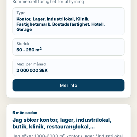
Kommersiell fastighet för uthyrning
län
Type
Kontor, Lager, Industrilokal, Klinik,
Fastighetsmark, Bostadsfastighet, Hotell,
Garage
Storlek
2
50 - 250 m
Max. per månad
2 000 000 SEK
Mer info
5 mån sedan
Jag söker kontor, lager, industrilokal, butik, klinik, restauran
Jag söker kontor, lager, industrilokal,
butik, klinik, restauranglokal,
fastighetsmark, bostadsfastighet, hotell
Jag söker 1000-6000 m² kontor / lager / industrilokal