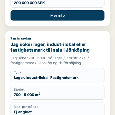
200 000 000 SEK
Mer info
7 mån sedan
Jag söker lager, industrilokal eller fastighetsmark till salu i 
Jag söker lager, industrilokal eller
fastighetsmark till salu i Jönköping
Jag söker 700-5000 m² lager / industrilokal /
fastighetsmark i Jönköping till försäljning
Type
Lager, Industrilokal, Fastighetsmark
Storlek
2
700 - 5 000 m
Max. per månad
Ej angivet