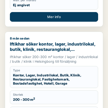
Max. per månad
Ej angivet
Mer info
8 mån sedan
Iftikhar söker kontor, lager, industrilokal, butik, klinik, rest
Iftikhar söker kontor, lager, industrilokal,
butik, klinik, restauranglokal,
fastighetsmark, bostadsfastighet, hotell
Iftikhar söker 200-300 m² kontor / lager / industrilokal
eller garage till salu i Helsingborg
/ butik / klinik i Helsingborg till försäljning
Type
Kontor, Lager, Industrilokal, Butik, Klinik,
Restauranglokal, Fastighetsmark,
Bostadsfastighet, Hotell, Garage
Storlek
2
200 - 300 m