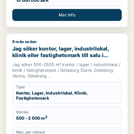
10 000 000 SEK
Mer info
8 mån sedan
Jag söker kontor, lager, industrilokal, klinik eller fastighetsma
Jag söker kontor, lager, industrilokal,
klinik eller fastighetsmark till salu i
Göteborg
Jag söker 500-2500 m² kontor / lager / industrilokal /
klinik / fastighetsmark i Göteborg Östra, Göteborg
Västra, Göteborg...
Type
Kontor, Lager, Industrilokal, Klinik,
Fastighetsmark
Storlek
2
500 - 2 500 m
Max. per månad