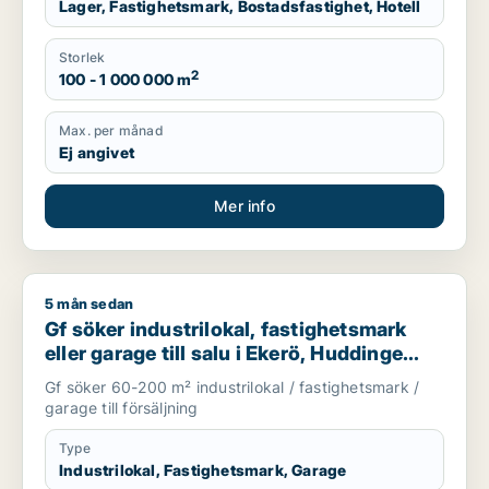
Lager, Fastighetsmark, Bostadsfastighet, Hotell
Storlek
2
100 - 1 000 000 m
Max. per månad
Ej angivet
Mer info
5 mån sedan
Gf söker industrilokal, fastighetsmark eller garage till salu i
Gf söker industrilokal, fastighetsmark
eller garage till salu i Ekerö, Huddinge
eller Botkyrka m.fl.
Gf söker 60-200 m² industrilokal / fastighetsmark /
garage till försäljning
Type
Industrilokal, Fastighetsmark, Garage