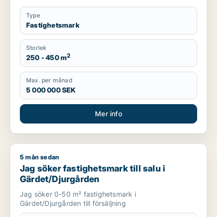
Type
Fastighetsmark
Storlek
2
250 - 450 m
Max. per månad
5 000 000 SEK
Mer info
5 mån sedan
Jag söker fastighetsmark till salu i Gärdet/Djurgården
Jag söker fastighetsmark till salu i
Gärdet/Djurgården
Jag söker 0-50 m² fastighetsmark i
Gärdet/Djurgården till försäljning