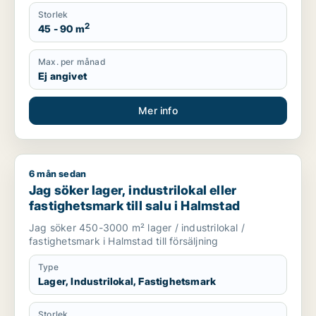
Storlek
2
45 - 90 m
Max. per månad
Ej angivet
Mer info
6 mån sedan
Jag söker lager, industrilokal eller fastighetsmark till salu i 
Jag söker lager, industrilokal eller
fastighetsmark till salu i Halmstad
Jag söker 450-3000 m² lager / industrilokal /
fastighetsmark i Halmstad till försäljning
Type
Lager, Industrilokal, Fastighetsmark
Storlek