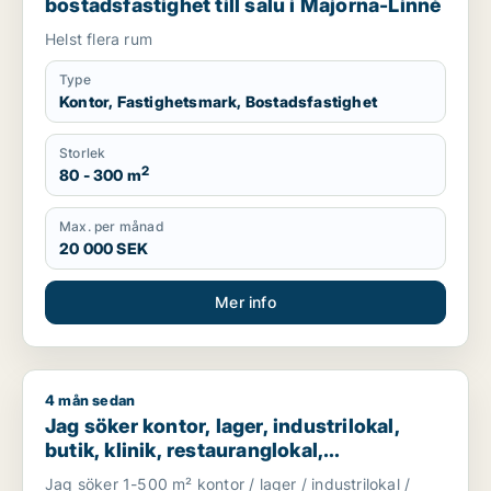
bostadsfastighet till salu i Majorna-Linné
Helst flera rum
Type
Kontor, Fastighetsmark, Bostadsfastighet
Storlek
2
80 - 300 m
Max. per månad
20 000 SEK
Mer info
4 mån sedan
Jag söker kontor, lager, industrilokal, butik, klinik, restauran
Jag söker kontor, lager, industrilokal,
butik, klinik, restauranglokal,
fastighetsmark, bostadsfastighet, hotell
Jag söker 1-500 m² kontor / lager / industrilokal /