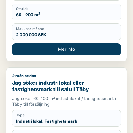
Storlek
2
60 - 200 m
Max. per månad
2 000 000 SEK
Mer info
2 mån sedan
Jag söker industrilokal eller fastighetsmark till salu i Täby
Jag söker industrilokal eller
fastighetsmark till salu i Täby
Jag söker 60-100 m² industrilokal / fastighetsmark i
Täby till försäljning
Type
Industrilokal, Fastighetsmark