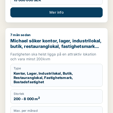
Mer info
7 mån sedan
Michael söker kontor, lager, industrilokal, butik, restauranglo
Michael söker kontor, lager, industrilokal,
butik, restauranglokal, fastighetsmark
eller bostadsfastighet till salu i Lund
Fastigheten ska helst ligga på en attraktiv lokation
och vara minst 200kvm
Type
Kontor, Lager, Industrilokal, Butik,
Restauranglokal, Fastighetsmark,
Bostadsfastighet
Storlek
2
200 - 8 000 m
Max. per månad