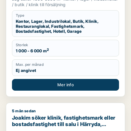
eller garage till salu i Härryda, Partille
/ butik / klinik till försäljning
eller Öckerö m.fl.
Type
Kontor, Lager, Industrilokal, Butik, Klinik,
Restauranglokal, Fastighetsmark,
Bostadsfastighet, Hotell, Garage
Storlek
2
1 000 - 6 000 m
Max. per månad
Ej angivet
Mer info
5 mån sedan
Joakim söker klinik, fastighetsmark eller bostadsfastighet til
Joakim söker klinik, fastighetsmark eller
bostadsfastighet till salu i Härryda,
Mölndal eller Göteborg