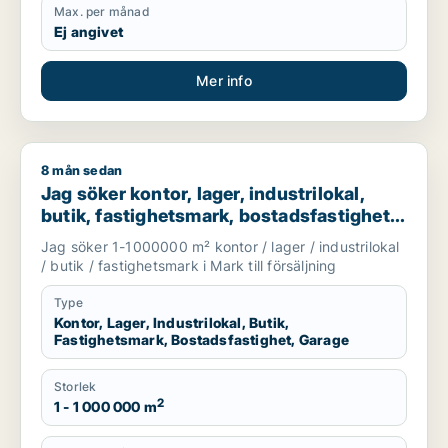
Max. per månad
Ej angivet
Mer info
8 mån sedan
Jag söker kontor, lager, industrilokal, butik, fastighetsmark, 
Jag söker kontor, lager, industrilokal,
butik, fastighetsmark, bostadsfastighet
eller garage till salu i Mark
Jag söker 1-1000000 m² kontor / lager / industrilokal
/ butik / fastighetsmark i Mark till försäljning
Type
Kontor, Lager, Industrilokal, Butik,
Fastighetsmark, Bostadsfastighet, Garage
Storlek
2
1 - 1 000 000 m