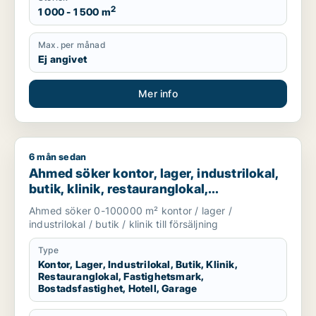
2
1 000 - 1 500 m
Max. per månad
Ej angivet
Mer info
6 mån sedan
Ahmed söker kontor, lager, industrilokal, butik, klinik, restau
Ahmed söker kontor, lager, industrilokal,
butik, klinik, restauranglokal,
fastighetsmark, bostadsfastighet, hotell
Ahmed söker 0-100000 m² kontor / lager /
eller garage till salu i Nyköping,
industrilokal / butik / klinik till försäljning
Katrineholm eller Finspång m.fl.
Type
Kontor, Lager, Industrilokal, Butik, Klinik,
Restauranglokal, Fastighetsmark,
Bostadsfastighet, Hotell, Garage