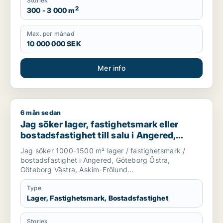
Storlek
2
300 - 3 000 m
Max. per månad
10 000 000 SEK
Mer info
6 mån sedan
Jag söker lager, fastighetsmark eller bostadsfastighet till 
Jag söker lager, fastighetsmark eller
bostadsfastighet till salu i Angered,
Göteborg eller Askim-Frölunda-Högsbo
Jag söker 1000-1500 m² lager / fastighetsmark /
bostadsfastighet i Angered, Göteborg Östra,
Göteborg Västra, Askim-Frölund...
Type
Lager, Fastighetsmark, Bostadsfastighet
Storlek