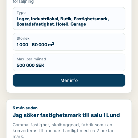
försäljning
Type
Lager, Industrilokal, Butik, Fastighetsmark,
Bostadsfastighet, Hotell, Garage
Storlek
2
1 000 - 50 000 m
Max. per månad
500 000 SEK
Mer info
5 mån sedan
Jag söker fastighetsmark till salu i Lund
Jag söker fastighetsmark till salu i Lund
Gammal fastighet, skolbyggnad, fabrik som kan
konverteras till boende. Lantligt med ca 2 hektar
mark.