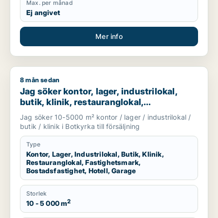
Max. per månad
Ej angivet
Mer info
8 mån sedan
Jag söker kontor, lager, industrilokal, butik, klinik, restauran
Jag söker kontor, lager, industrilokal,
butik, klinik, restauranglokal,
fastighetsmark, bostadsfastighet, hotell
Jag söker 10-5000 m² kontor / lager / industrilokal /
eller garage till salu i Botkyrka
butik / klinik i Botkyrka till försäljning
Type
Kontor, Lager, Industrilokal, Butik, Klinik,
Restauranglokal, Fastighetsmark,
Bostadsfastighet, Hotell, Garage
Storlek
2
10 - 5 000 m