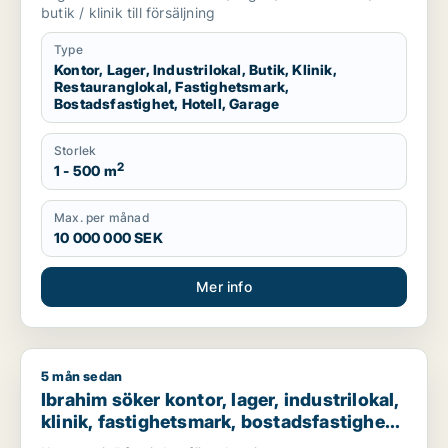
eller garage till salu i Linköping,
butik / klinik till försäljning
Falkenberg eller Varberg m.fl.
Type
Kontor, Lager, Industrilokal, Butik, Klinik,
Restauranglokal, Fastighetsmark,
Bostadsfastighet, Hotell, Garage
Storlek
2
1 - 500 m
Max. per månad
10 000 000 SEK
Mer info
5 mån sedan
Ibrahim söker kontor, lager, industrilokal, klinik, fastighetsma
Ibrahim söker kontor, lager, industrilokal,
klinik, fastighetsmark, bostadsfastighet,
hotell eller garage till salu i Stockholms