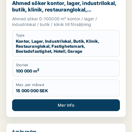
Ahmed söker kontor, lager, industrilokal,
butik, klinik, restauranglokal,
fastighetsmark, bostadsfastighet, hotell
Ahmed söker 0-100000 m² kontor / lager /
eller garage till salu i Nyköping,
industrilokal / butik / klinik till försäljning
Katrineholm eller Finspång m.fl.
Type
Kontor, Lager, Industrilokal, Butik, Klinik,
Restauranglokal, Fastighetsmark,
Bostadsfastighet, Hotell, Garage
Storlek
2
100 000 m
Max. per månad
15 000 000 SEK
Mer info
4 mån sedan
Oscar söker lager, industrilokal, butik eller fastighetsmark till