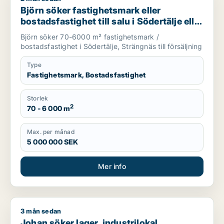
Björn söker fastighetsmark eller
bostadsfastighet till salu i Södertälje eller
Strängnäs
Björn söker 70-6000 m² fastighetsmark /
bostadsfastighet i Södertälje, Strängnäs till försäljning
Type
Fastighetsmark, Bostadsfastighet
Storlek
2
70 - 6 000 m
Max. per månad
5 000 000 SEK
Mer info
3 mån sedan
Johan söker lager, industrilokal, fastighetsmark eller bostadsf
Johan söker lager, industrilokal,