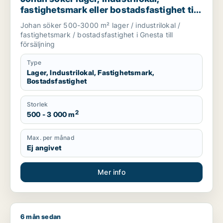
fastighetsmark eller bostadsfastighet till
salu i Gnesta
Johan söker 500-3000 m² lager / industrilokal /
fastighetsmark / bostadsfastighet i Gnesta till
försäljning
Type
Lager, Industrilokal, Fastighetsmark,
Bostadsfastighet
Storlek
2
500 - 3 000 m
Max. per månad
Ej angivet
Mer info
6 mån sedan
Ahmed söker kontor, lager, industrilokal, butik, klinik, restau