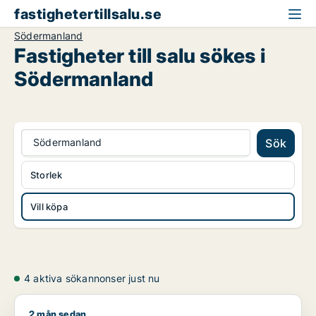
fastighetertillsalu.se
Södermanland
Fastigheter till salu sökes i
Södermanland
Södermanland
Sök
Storlek
Vill köpa
4 aktiva sökannonser just nu
2 mån sedan
Björn söker fastighetsmark eller bostadsfastighet till salu i S