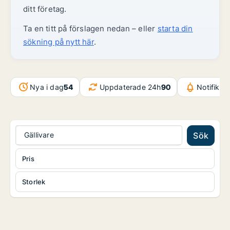
ditt företag.
Ta en titt på förslagen nedan – eller
starta din
sökning på nytt här
.
Nya i dag
54
Uppdaterade 24h
90
Notifikat
Gällivare
Sök
Pris
Storlek