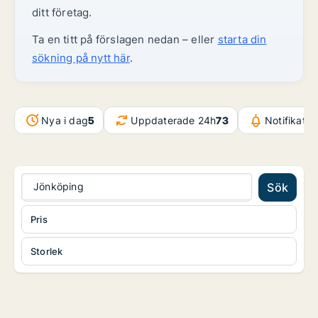
ditt företag.
Ta en titt på förslagen nedan – eller
starta din
sökning på nytt här
.
Nya i dag
5
Uppdaterade 24h
73
Notifikati
Jönköping
Sök
Pris
Storlek