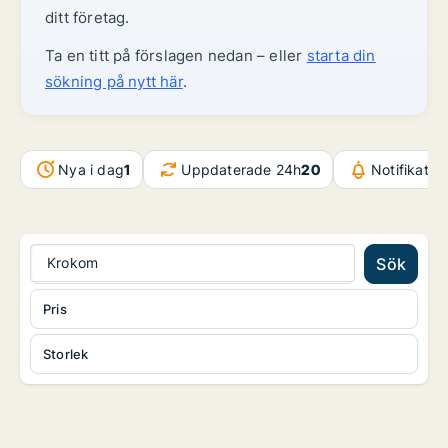
ditt företag.
Ta en titt på förslagen nedan – eller
starta din
sökning på nytt här
.
Nya i dag
1
Uppdaterade 24h
20
Notifikatio
Krokom
Sök
Pris
Storlek